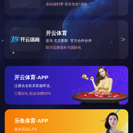
0

1
产品介绍
参数
未找到相应参数组，请于后台属性模板中添加
上一个
无
下一个
光学反射镜
联系我们
邓小军
电话：0755-28244478
手机：13728855273
邮箱：dengxj@sininthesecondcity.com
公司地址：深圳市光明区光明街道华强创意产业园8B西5/6楼
发展历程
规划蓝图