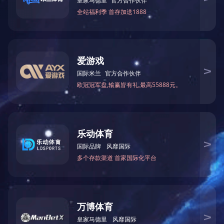
视频显示屏
视频显示屏是一种电子显示设备，它能够显示视频信号，即一系
列连续的图像或帧，以创建动态的视觉内容。
视频显示屏广泛应用于电视、电脑显示器、智能手机、平板电
脑、户外广告牌、POS机等。
零售价
0.0
元
市场价
0.0
元
浏览量:
1000
产品编号
所属分类
产品应用展示
数量
-
+
库存: