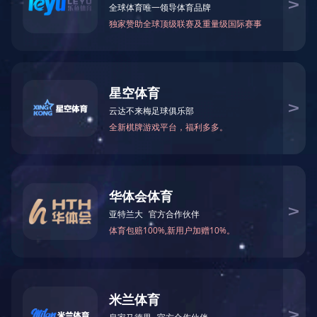
示
投资者关系
新闻资讯
加入我们

招贤纳士
员工福利
全球产业布局

搜索


当前位置：
乐动体育
/
产品介绍
/
产品应用展示
/
产品应用展示
/
视频显示屏